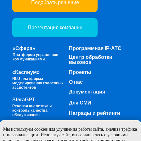
Подобрать решение
Презентация компании
«Сфера»
Программная IP-ATC
Платформа управления
Центр обработки
коммуникациями
вызовов
«Каспиум»
Проекты
NLU-платформа
О нас
моделирования голосовых
ассистентов
Документация
SferaGPT
Для СМИ
Речевая аналитика и
контроль качества
Награды и рейтинги
обслуживания
Мы используем cookies для улучшения работы сайта, анализа трафика
Telegram-журнал
и персонализации. Используя сайт, вы соглашаетесь с условиями
про ИТ и телеком
использования персональных данных и cookies в соответствии с